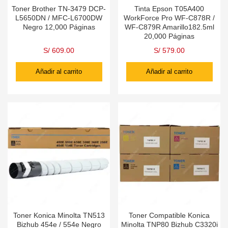
Toner Brother TN-3479 DCP-
Tinta Epson T05A400
L5650DN / MFC-L6700DW
WorkForce Pro WF-C878R /
Negro 12,000 Páginas
WF-C879R Amarillo182.5ml
20,000 Páginas
S/
609.00
S/
579.00
Añadir al carrito
Añadir al carrito
Toner Konica Minolta TN513
Toner Compatible Konica
Bizhub 454e / 554e Negro
Minolta TNP80 Bizhub C3320i