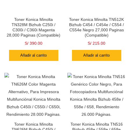
Toner Konica Minolta
Toner Konica Minolta TN512K
TN328M Bizhub C250i /
Bizhub C454 / C454e / C554 /
C300i / C360i Magenta
C554e Negro 27,000 Paginas
28,000 Paginas (Compatible)
(Compatible)
S/
390.00
S/
215.00
Añadir al carrito
Añadir al carrito
Toner Konica Minolta
Toner Konica Minolta TN516
TN626M Bizhub C450i /
Bizhub 458e / 558e / 658e