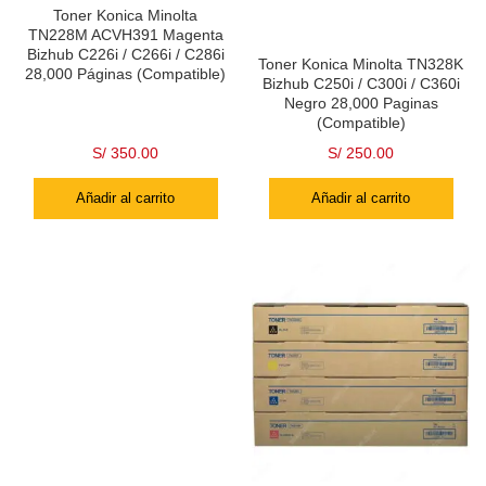
Toner Konica Minolta
TN228M ACVH391 Magenta
Bizhub C226i / C266i / C286i
Toner Konica Minolta TN328K
28,000 Páginas (Compatible)
Bizhub C250i / C300i / C360i
Negro 28,000 Paginas
(Compatible)
S/
350.00
S/
250.00
Añadir al carrito
Añadir al carrito