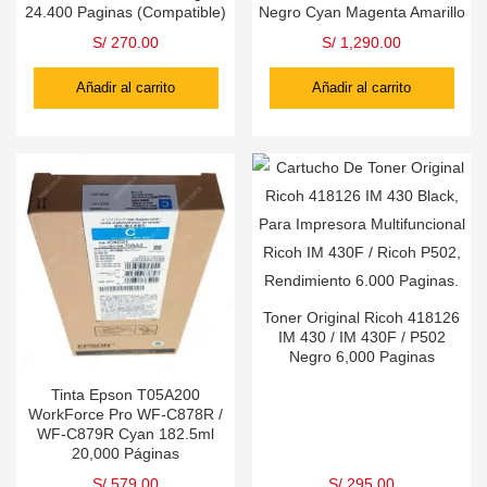
24.400 Paginas (Compatible)
Negro Cyan Magenta Amarillo
S/
270.00
S/
1,290.00
Añadir al carrito
Añadir al carrito
Toner Original Ricoh 418126
IM 430 / IM 430F / P502
Negro 6,000 Paginas
Tinta Epson T05A200
WorkForce Pro WF-C878R /
WF-C879R Cyan 182.5ml
20,000 Páginas
S/
579.00
S/
295.00