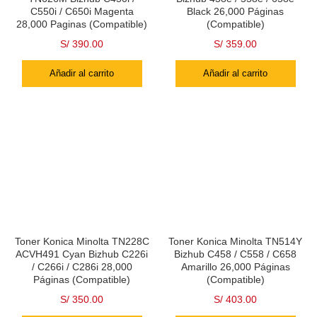
C550i / C650i Magenta
Black 26,000 Páginas
28,000 Paginas (Compatible)
(Compatible)
S/
390.00
S/
359.00
Añadir al carrito
Añadir al carrito
Toner Konica Minolta TN228C
Toner Konica Minolta TN514Y
ACVH491 Cyan Bizhub C226i
Bizhub C458 / C558 / C658
/ C266i / C286i 28,000
Amarillo 26,000 Páginas
Páginas (Compatible)
(Compatible)
S/
350.00
S/
403.00