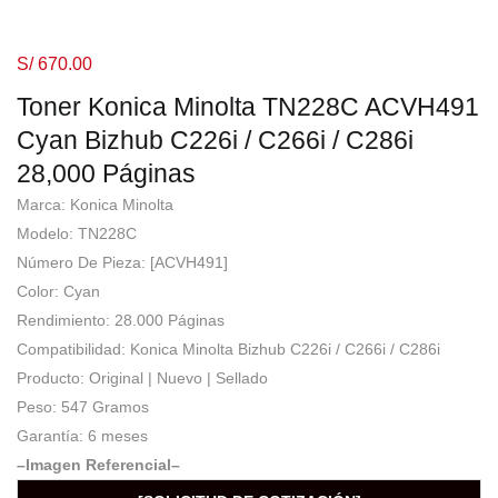
S/
670.00
Toner Konica Minolta TN228C ACVH491
Cyan Bizhub C226i / C266i / C286i
28,000 Páginas
Marca: Konica Minolta
Modelo: TN228C
Número De Pieza: [ACVH491]
Color: Cyan
Rendimiento: 28.000 Páginas
Compatibilidad: Konica Minolta Bizhub C226i / C266i / C286i
Producto: Original | Nuevo | Sellado
Peso: 547 Gramos
Garantía: 6 meses
–Imagen Referencial–