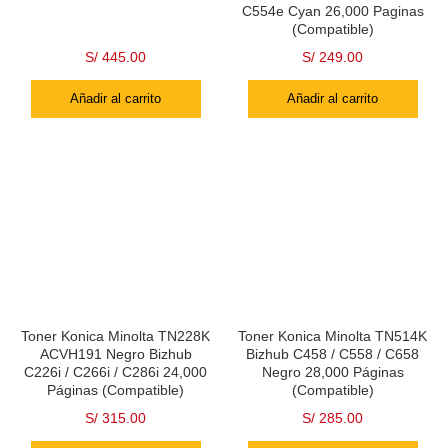
C554e Cyan 26,000 Paginas
(Compatible)
S/
445.00
S/
249.00
Añadir al carrito
Añadir al carrito
Toner Konica Minolta TN228K
Toner Konica Minolta TN514K
ACVH191 Negro Bizhub
Bizhub C458 / C558 / C658
C226i / C266i / C286i 24,000
Negro 28,000 Páginas
Páginas (Compatible)
(Compatible)
S/
315.00
S/
285.00