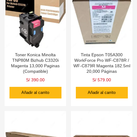
Toner Konica Minolta
Tinta Epson T05A300
TNP80M Bizhub C3320i
WorkForce Pro WF-C878R /
Magenta 13,000 Paginas
WF-C879R Magenta 182.5ml
(Compatible)
20,000 Páginas
S/
390.00
S/
579.00
Añadir al carrito
Añadir al carrito