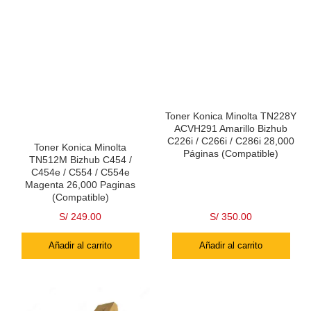
Toner Konica Minolta TN228Y
ACVH291 Amarillo Bizhub
C226i / C266i / C286i 28,000
Toner Konica Minolta
Páginas (Compatible)
TN512M Bizhub C454 /
C454e / C554 / C554e
Magenta 26,000 Paginas
(Compatible)
S/
249.00
S/
350.00
Añadir al carrito
Añadir al carrito