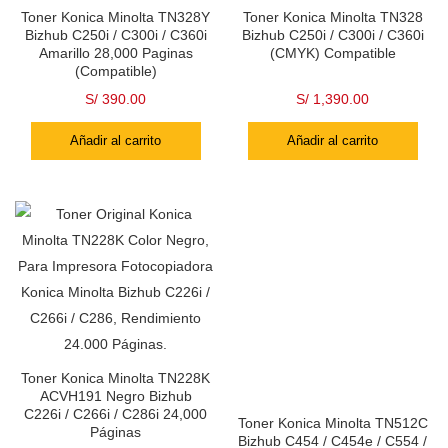
Toner Konica Minolta TN328Y
Toner Konica Minolta TN328
Bizhub C250i / C300i / C360i
Bizhub C250i / C300i / C360i
Amarillo 28,000 Paginas
(CMYK) Compatible
(Compatible)
S/
390.00
S/
1,390.00
Añadir al carrito
Añadir al carrito
Toner Konica Minolta TN228K
ACVH191 Negro Bizhub
C226i / C266i / C286i 24,000
Toner Konica Minolta TN512C
Páginas
Bizhub C454 / C454e / C554 /