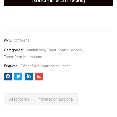
[SOLICITUD DE COTIZACIÓN]
SKU:
ACVH491
Categorías:
Suministros
,
Toner Konica Minolta
,
Toner Para Impresoras
Etiqueta:
Tóner Para Impresoras Láser
Descripción
Información adicional