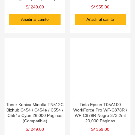
S/
249.00
S/
955.00
Añadir al carrito
Añadir al carrito
Toner Konica Minolta TN512C
Tinta Epson T05A100
Bizhub C454 / C454e / C554 /
WorkForce Pro WF-C878R /
C554e Cyan 26,000 Paginas
WF-C879R Negro 373.2ml
(Compatible)
20,000 Páginas
S/
249.00
S/
359.00