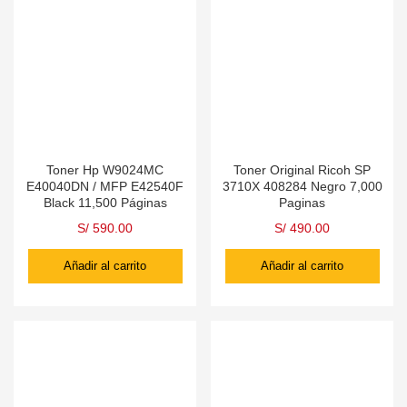
Toner Hp W9024MC
Toner Original Ricoh SP
E40040DN / MFP E42540F
3710X 408284 Negro 7,000
Black 11,500 Páginas
Paginas
S/
590.00
S/
490.00
Añadir al carrito
Añadir al carrito