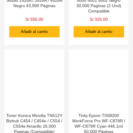
Studio 2528A / 3528A / 4528A
5000 5001 5002 Negro
Negro 43,900 Páginas
30,000 Paginas (2 Und)
Compatible
S/
555.00
S/
325.00
Añadir al carrito
Añadir al carrito
Toner Konica Minolta TN512Y
Tinta Epson T05B200
Bizhub C454 / C454e / C554 /
WorkForce Pro WF-C878R /
C554e Amarillo 26,000
WF-C879R Cyan 446.1ml
Paginas (Compatible)
50.000 Páginas