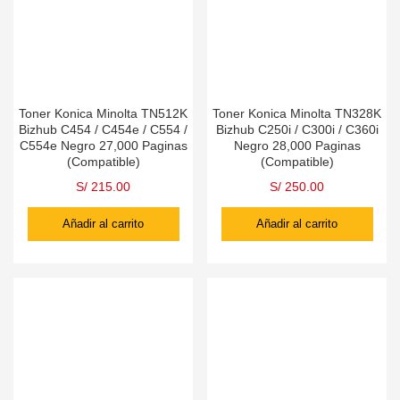
Toner Konica Minolta TN512K
Toner Konica Minolta TN328K
Bizhub C454 / C454e / C554 /
Bizhub C250i / C300i / C360i
C554e Negro 27,000 Paginas
Negro 28,000 Paginas
(Compatible)
(Compatible)
S/
215.00
S/
250.00
Añadir al carrito
Añadir al carrito