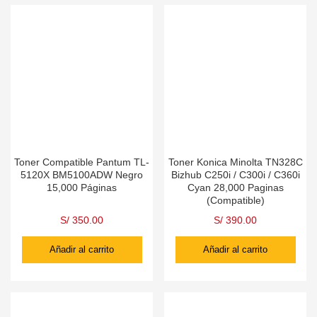
Toner Compatible Pantum TL-
Toner Konica Minolta TN328C
5120X BM5100ADW Negro
Bizhub C250i / C300i / C360i
15,000 Páginas
Cyan 28,000 Paginas
(Compatible)
S/
350.00
S/
390.00
Añadir al carrito
Añadir al carrito