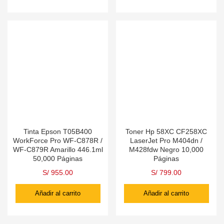
Tinta Epson T05B400
Toner Hp 58XC CF258XC
WorkForce Pro WF-C878R /
LaserJet Pro M404dn /
WF-C879R Amarillo 446.1ml
M428fdw Negro 10,000
50,000 Páginas
Páginas
S/
955.00
S/
799.00
Añadir al carrito
Añadir al carrito