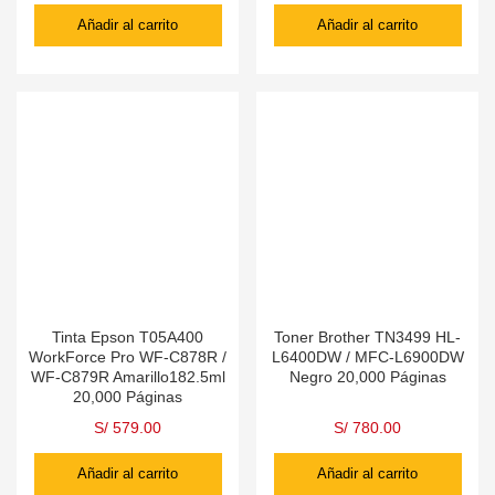
Añadir al carrito
Añadir al carrito
Tinta Epson T05A400
Toner Brother TN3499 HL-
WorkForce Pro WF-C878R /
L6400DW / MFC-L6900DW
WF-C879R Amarillo182.5ml
Negro 20,000 Páginas
20,000 Páginas
S/
579.00
S/
780.00
Añadir al carrito
Añadir al carrito