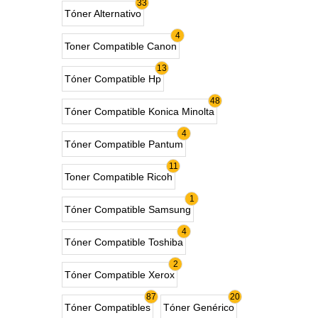
33
Tóner Alternativo
4
Toner Compatible Canon
13
Tóner Compatible Hp
48
Tóner Compatible Konica Minolta
4
Tóner Compatible Pantum
11
Toner Compatible Ricoh
1
Tóner Compatible Samsung
4
Tóner Compatible Toshiba
2
Tóner Compatible Xerox
87
20
Tóner Compatibles
Tóner Genérico