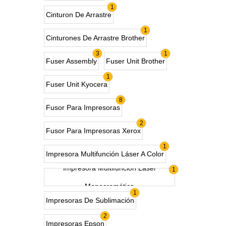
1
Cinturon De Arrastre
1
Cinturones De Arrastre Brother
3
1
Fuser Assembly
Fuser Unit Brother
1
Fuser Unit Kyocera
8
Fusor Para Impresoras
2
Fusor Para Impresoras Xerox
1
Impresora Multifunción Láser A Color
Impresora Multifunción Láser
1
Monocromática
1
Impresoras De Sublimación
2
Impresoras Epson