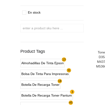
En stock
Product Tags
Tone
D35
13
M437
Almohadillas De Tinta Epson
M5360
31
Bolsa De Tinta Para Impresoras
18
Botella De Recarga Toner
3
Botella De Recarga Toner Pantum
45