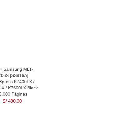
er Samsung MLT-
706S [SS816A]
iXpress K7400LX /
X / K7600LX Black
5,000 Páginas
S/
490.00