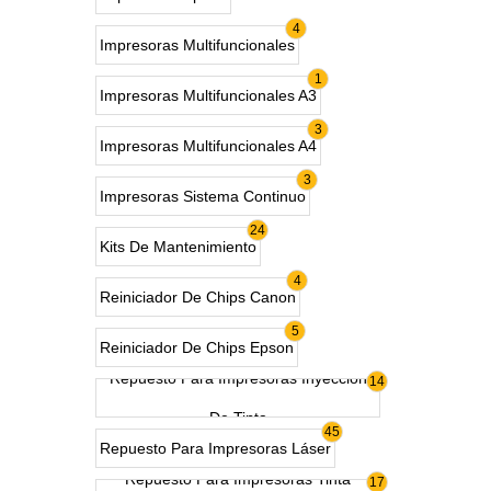
4
Impresoras Multifuncionales
1
Impresoras Multifuncionales A3
3
Impresoras Multifuncionales A4
3
Impresoras Sistema Continuo
24
Kits De Mantenimiento
4
Reiniciador De Chips Canon
5
Reiniciador De Chips Epson
Repuesto Para Impresoras Inyección
14
De Tinta
45
Repuesto Para Impresoras Láser
Repuesto Para Impresoras Tinta
17