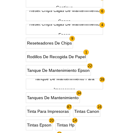
Continua
Reset Chips Cajas De Mantenimiento
6
Canon
Reset Chips Cajas De Mantenimiento
4
Epson
9
Reseteadores De Chips
1
Rodillos De Recogida De Papel
22
Tanque De Mantenimiento Epson
Tanque De Mantenimiento Para
39
Impresoras
34
Tanques De Mantenimiento
87
16
Tinta Para Impresoras
Tintas Canon
20
14
Tintas Epson
Tintas Hp