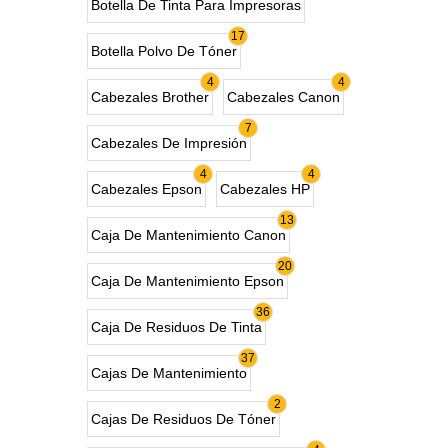
Botella De Tinta Para Impresoras
17
Botella Polvo De Tóner
4
4
Cabezales Brother
Cabezales Canon
7
Cabezales De Impresión
4
4
Cabezales Epson
Cabezales HP
13
Caja De Mantenimiento Canon
20
Caja De Mantenimiento Epson
36
Caja De Residuos De Tinta
37
Cajas De Mantenimiento
2
Cajas De Residuos De Tóner