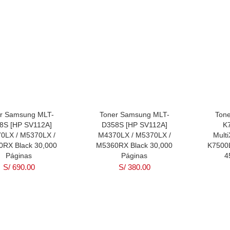
r Samsung MLT-
Toner Samsung MLT-
Ton
8S [HP SV112A]
D358S [HP SV112A]
K
0LX / M5370LX /
M4370LX / M5370LX /
Mult
RX Black 30,000
M5360RX Black 30,000
K7500L
Páginas
Páginas
4
S/
690.00
S/
380.00