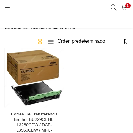
0
Buscar
LOGIN
Correas De Transferencia Brother
Enter your username and password to login.
Remember me
Login
Lost password?
Correa De Transferencia
Brother BU229CL HL-
L3280CDW / DCP-
L3560CDW / MFC-