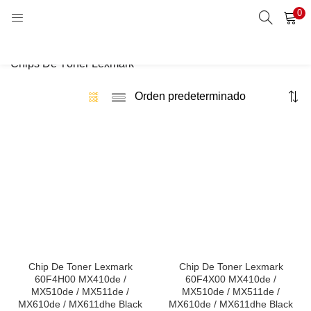
0
Buscar
LOGIN
Chips De Tóner Lexmark
Enter your username and password to login.
Remember me
Login
Lost password?
Chip De Toner Lexmark
Chip De Toner Lexmark
60F4H00 MX410de /
60F4X00 MX410de /
MX510de / MX511de /
MX510de / MX511de /
MX610de / MX611dhe Black
MX610de / MX611dhe Black