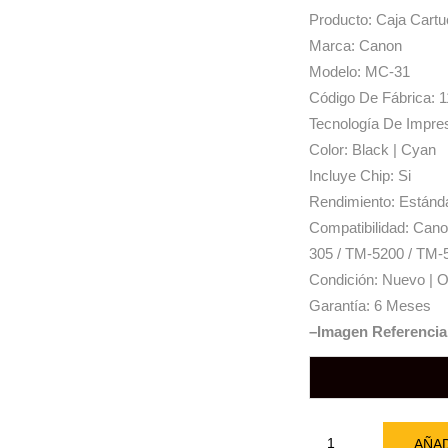
Producto: Caja Cart
Marca: Canon
Modelo: MC-31
Código De Fábrica:
Tecnología De Impres
Color: Black | Cyan
Incluye Chip: Si
Rendimiento: Estánd
Compatibilidad: Ca
305 / TM-5200 / TM-
Condición: Nuevo | Or
Garantía: 6 Meses
–Imagen Referencia
AÑAD