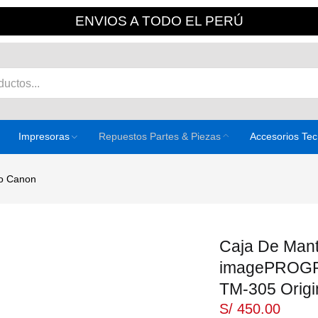
ENVIOS A TODO EL PERÚ
Impresoras
Repuestos Partes & Piezas
Accesorios Te
to Canon
Caja De Man
imagePROGRA
TM-305 Origi
S/
450.00