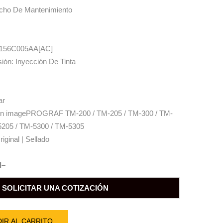
ucho De Mantenimiento
 1156C005AA[AC]
ión: Inyección De Tinta
ar
non imagePROGRAF TM-200 / TM-205 / TM-300 / TM-
5205 / TM-5300 / TM-5305
iginal | Sellado
l–
SOLICITAR UNA COTIZACIÓN
IR AL CARRITO