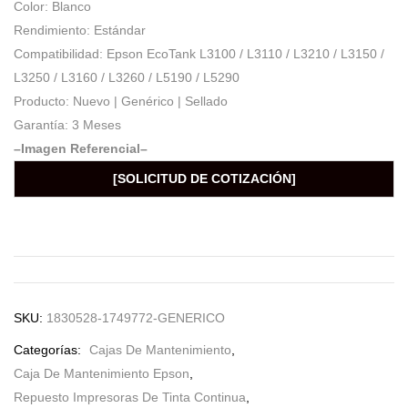
Color: Blanco
Rendimiento: Estándar
Compatibilidad: Epson EcoTank L3100 / L3110 / L3210 / L3150 /
L3250 / L3160 / L3260 / L5190 / L5290
Producto: Nuevo | Genérico | Sellado
Garantía: 3 Meses
–Imagen Referencial–
[SOLICITUD DE COTIZACIÓN]
SKU:
1830528-1749772-GENERICO
Categorías:
Cajas De Mantenimiento
,
Caja De Mantenimiento Epson
,
Repuesto Impresoras De Tinta Continua
,