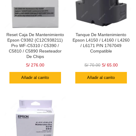
Reset Caja De Mantenimiento
Tanque De Mantenimiento
Epson C9382 (C12C938211)
Epson L4150 / L4160 / L4260
Pro WF-C5310 / C5390 /
/ L6171 P/N 1767049
C5810 / C5890 Reseteador
Compatible
De Chips
S/
276.00
S/
70.00
S/
65.00
Añadir al carrito
Añadir al carrito