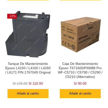
-12%
Tanque De Mantenimiento
Caja De Mantenimiento
Epson L4150 / L4160 / L4260
Epson T671600/PXMB8 Pro
/ L6171 P/N 1767049 Original
WF-C5710 / C5790 / C5290 /
C5210 (Alternativo)
S/
125.00
S/
110.00
S/
90.00
Añadir al carrito
Añadir al carrito