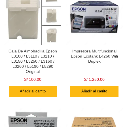
Caja De Almohadilla Epson
Impresora Multifuncional
L3100 / L3110 / L3210 /
Epson Ecotank L4260 Wifi
L3150 / L3250 / L3160 /
Duplex
L3260 / L5190 / L5290
Original
S/
100.00
S/
1,250.00
Añadir al carrito
Añadir al carrito