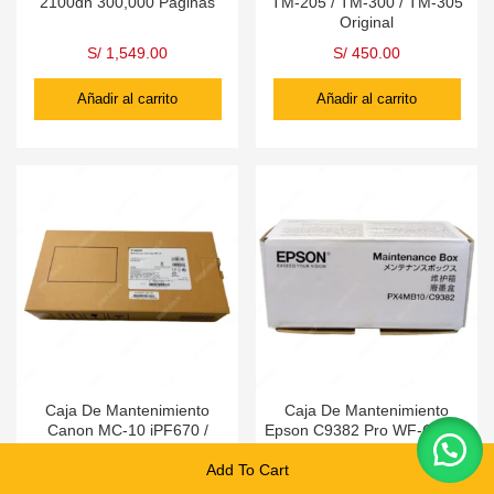
2100dn 300,000 Páginas
TM-205 / TM-300 / TM-305
Original
S/
1,549.00
S/
450.00
Añadir al carrito
Añadir al carrito
Caja De Mantenimiento
Caja De Mantenimiento
Canon MC-10 iPF670 /
Epson C9382 Pro WF-C5810
iPF760 / iPF770 / iPF780 /
/ C5890 / C5310 / C5390
iPF785 Inkjet Printer
Original
Add To Cart