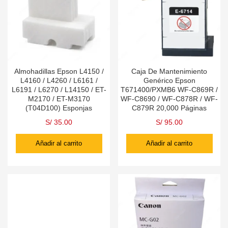
Almohadillas Epson L4150 /
Caja De Mantenimiento
L4160 / L4260 / L6161 /
Genérico Epson
L6191 / L6270 / L14150 / ET-
T671400/PXMB6 WF-C869R /
M2170 / ET-M3170
WF-C8690 / WF-C878R / WF-
(T04D100) Esponjas
C879R 20,000 Páginas
S/
35.00
S/
95.00
Añadir al carrito
Añadir al carrito