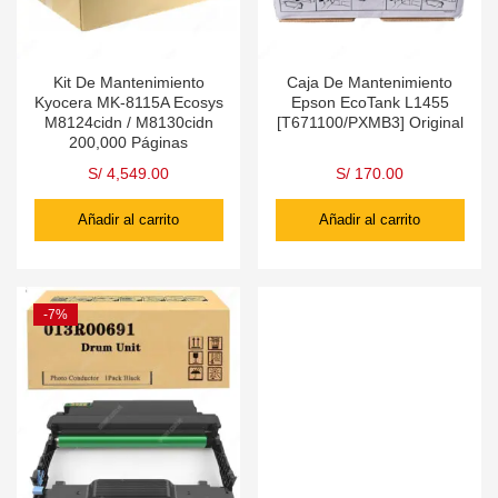
Kit De Mantenimiento
Caja De Mantenimiento
Kyocera MK-8115A Ecosys
Epson EcoTank L1455
M8124cidn / M8130cidn
[T671100/PXMB3] Original
200,000 Páginas
S/
4,549.00
S/
170.00
Añadir al carrito
Añadir al carrito
-7%