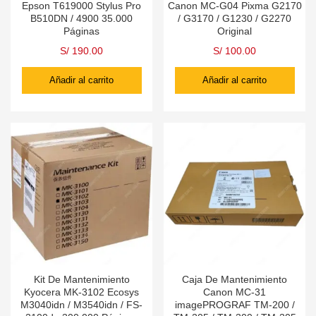
Epson T619000 Stylus Pro
Canon MC-G04 Pixma G2170
B510DN / 4900 35.000
/ G3170 / G1230 / G2270
Páginas
Original
S/
190.00
S/
100.00
Añadir al carrito
Añadir al carrito
Kit De Mantenimiento
Caja De Mantenimiento
Kyocera MK-3102 Ecosys
Canon MC-31
M3040idn / M3540idn / FS-
imagePROGRAF TM-200 /