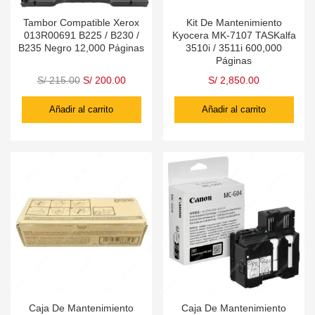
Tambor Compatible Xerox
Kit De Mantenimiento
013R00691 B225 / B230 /
Kyocera MK-7107 TASKalfa
B235 Negro 12,000 Páginas
3510i / 3511i 600,000
Páginas
S/
215.00
S/
200.00
S/
2,850.00
Añadir al carrito
Añadir al carrito
Caja De Mantenimiento
Caja De Mantenimiento