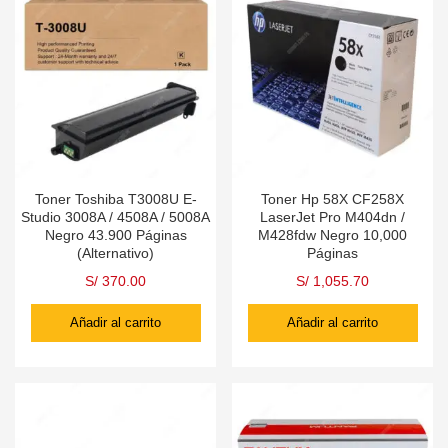
Toner Toshiba T3008U E-
Toner Hp 58X CF258X
Studio 3008A / 4508A / 5008A
LaserJet Pro M404dn /
Negro 43.900 Páginas
M428fdw Negro 10,000
(Alternativo)
Páginas
S/
370.00
S/
1,055.70
Añadir al carrito
Añadir al carrito