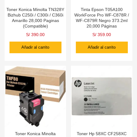
Toner Konica Minolta TN328Y
Tinta Epson T05A100
Bizhub C250i / C300i / C360i
WorkForce Pro WF-C878R /
Amarillo 28,000 Paginas
WF-C879R Negro 373.2ml
(Compatible)
20,000 Páginas
S/
390.00
S/
359.00
Añadir al carrito
Añadir al carrito
Toner Konica Minolta
Toner Hp 58XC CF258XC