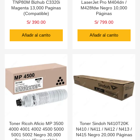
TNP80M Bizhub C3320i
LaserJet Pro M404dn /
Magenta 13,000 Paginas
M428fdw Negro 10,000
(Compatible)
Páginas
S/
390.00
S/
799.00
Añadir al carrito
Añadir al carrito
Toner Ricoh Aficio MP 3500
Toner Sindoh N410T20K
4000 4001 4002 4500 5000
N410 / N411 / N412 / N413 /
5001 5002 Negro 30,000
N415 Negro 20,000 Páginas