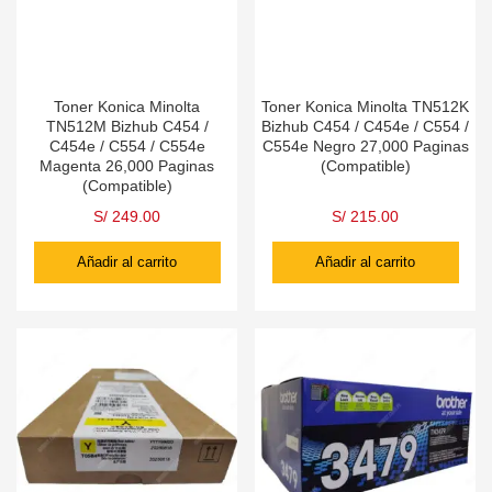
Toner Konica Minolta
Toner Konica Minolta TN512K
TN512M Bizhub C454 /
Bizhub C454 / C454e / C554 /
C454e / C554 / C554e
C554e Negro 27,000 Paginas
Magenta 26,000 Paginas
(Compatible)
(Compatible)
S/
249.00
S/
215.00
Añadir al carrito
Añadir al carrito