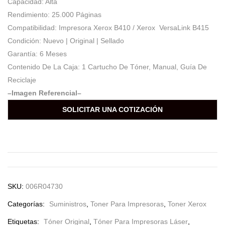
Capacidad: Alta
Rendimiento: 25.000 Páginas
Compatibilidad: Impresora Xerox B410 / Xerox VersaLink B415
Condición: Nuevo | Original | Sellado
Garantía: 6 Meses
Contenido De La Caja: 1 Cartucho De Tóner, Manual, Guía De
Reciclaje
–Imagen Referencial–
SOLICITAR UNA COTIZACIÓN
SKU:
006R04730
Categorías:
Suministros
,
Toner Para Impresoras
,
Toner Xerox
Etiquetas:
Tóner Original
,
Tóner Para Impresoras Láser
,