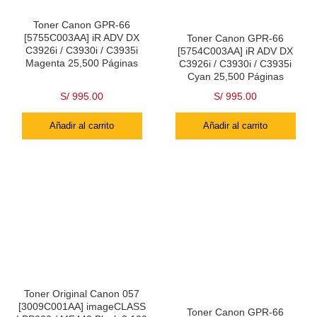
Toner Canon GPR-66
[5755C003AA] iR ADV DX
Toner Canon GPR-66
C3926i / C3930i / C3935i
[5754C003AA] iR ADV DX
Magenta 25,500 Páginas
C3926i / C3930i / C3935i
Cyan 25,500 Páginas
S/
995.00
S/
995.00
Añadir al carrito
Añadir al carrito
Toner Original Canon 057
[3009C001AA] imageCLASS
Toner Canon GPR-66