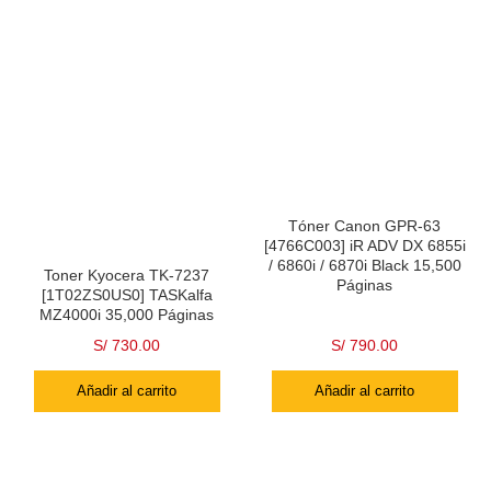
Tóner Canon GPR-63
[4766C003] iR ADV DX 6855i
/ 6860i / 6870i Black 15,500
Toner Kyocera TK-7237
Páginas
[1T02ZS0US0] TASKalfa
MZ4000i 35,000 Páginas
S/
730.00
S/
790.00
Añadir al carrito
Añadir al carrito