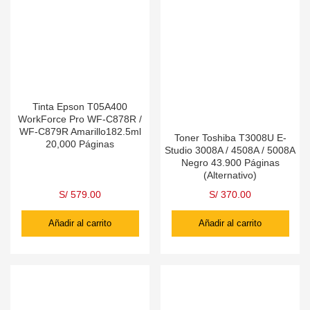
Tinta Epson T05A400
WorkForce Pro WF-C878R /
WF-C879R Amarillo182.5ml
Toner Toshiba T3008U E-
20,000 Páginas
Studio 3008A / 4508A / 5008A
Negro 43.900 Páginas
(Alternativo)
S/
579.00
S/
370.00
Añadir al carrito
Añadir al carrito