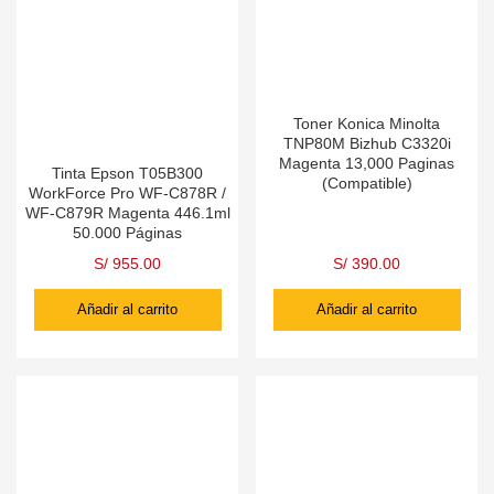
Toner Konica Minolta
TNP80M Bizhub C3320i
Magenta 13,000 Paginas
Tinta Epson T05B300
(Compatible)
WorkForce Pro WF-C878R /
WF-C879R Magenta 446.1ml
50.000 Páginas
S/
955.00
S/
390.00
Añadir al carrito
Añadir al carrito