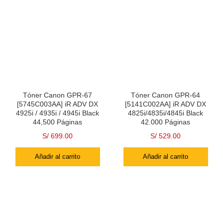
Tóner Canon GPR-67
Tóner Canon GPR-64
[5745C003AA] iR ADV DX
[5141C002AA] iR ADV DX
4925i / 4935i / 4945i Black
4825i/4835i/4845i Black
44,500 Páginas
42.000 Páginas
S/
699.00
S/
529.00
Añadir al carrito
Añadir al carrito