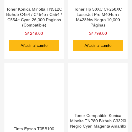
Toner Konica Minolta TN512C
Toner Hp 58XC CF258XC
Bizhub C454 / C454e / C554 /
LaserJet Pro M404dn /
C554e Cyan 26,000 Paginas
M428fdw Negro 10,000
(Compatible)
Páginas
S/
249.00
S/
799.00
Añadir al carrito
Añadir al carrito
Toner Compatible Konica
Minolta TNP80 Bizhub C3320i
Negro Cyan Magenta Amarillo
Tinta Epson T05B100