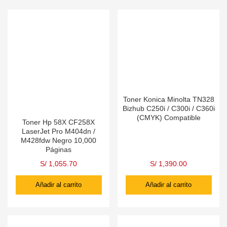
Toner Konica Minolta TN328
Bizhub C250i / C300i / C360i
(CMYK) Compatible
Toner Hp 58X CF258X
LaserJet Pro M404dn /
M428fdw Negro 10,000
Páginas
S/
1,055.70
S/
1,390.00
Añadir al carrito
Añadir al carrito