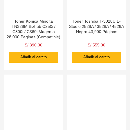
Toner Konica Minolta
Toner Toshiba T-3028U E-
TN328M Bizhub C250i /
Studio 2528A / 3528A / 4528A
C300i / C360i Magenta
Negro 43,900 Páginas
28,000 Paginas (Compatible)
S/
390.00
S/
555.00
Añadir al carrito
Añadir al carrito