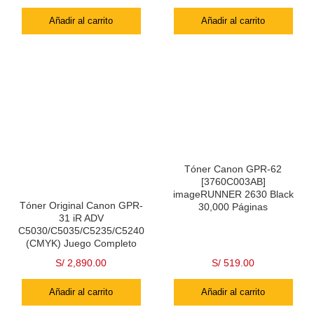
Añadir al carrito
Añadir al carrito
Tóner Canon GPR-62
[3760C003AB]
imageRUNNER 2630 Black
Tóner Original Canon GPR-
30,000 Páginas
31 iR ADV
C5030/C5035/C5235/C5240
(CMYK) Juego Completo
S/
2,890.00
S/
519.00
Añadir al carrito
Añadir al carrito