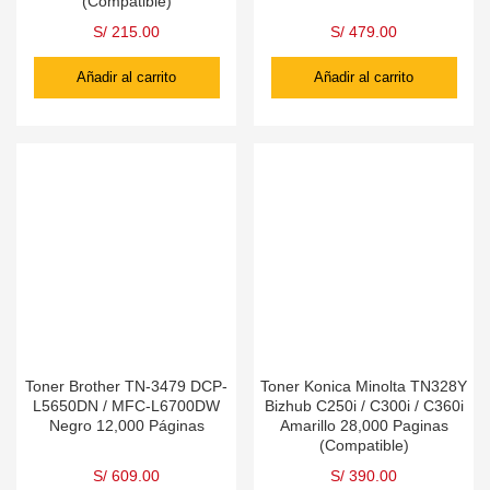
(Compatible)
S/
215.00
S/
479.00
Añadir al carrito
Añadir al carrito
Toner Brother TN-3479 DCP-
Toner Konica Minolta TN328Y
L5650DN / MFC-L6700DW
Bizhub C250i / C300i / C360i
Negro 12,000 Páginas
Amarillo 28,000 Paginas
(Compatible)
S/
609.00
S/
390.00