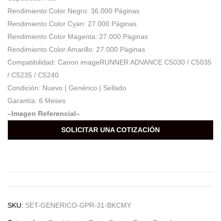
Rendimiento Color Negro: 36.000 Páginas
Rendimiento Color Cyan: 27.000 Páginas
Rendimiento Color Magenta: 27.000 Páginas
Rendimiento Color Amarillo: 27.000 Páginas
Compatibilidad: Canon imageRUNNER ADVANCE C5030 / C5035
/ C5235 / C5240
Condición: Nuevo | Genérico | Sellado
Garantía: 6 Meses
–Imagen Referencial–
SOLICITAR UNA COTIZACIÓN
SKU:
SET-GENERICO-GPR-31-BKCMY