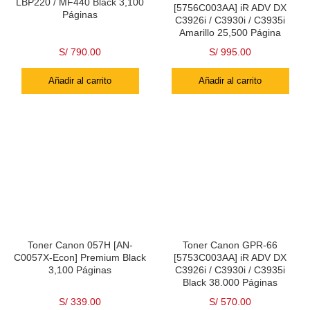
LBP220 / MF440 Black 3,100
[5756C003AA] iR ADV DX
Páginas
C3926i / C3930i / C3935i
Amarillo 25,500 Página
S/
790.00
S/
995.00
Añadir al carrito
Añadir al carrito
Toner Canon 057H [AN-
Toner Canon GPR-66
C0057X-Econ] Premium Black
[5753C003AA] iR ADV DX
3,100 Páginas
C3926i / C3930i / C3935i
Black 38.000 Páginas
S/
339.00
S/
570.00