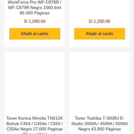
WorkForce Pro WF-C878R /
WF-C879R Negro 1560.6ml
86.000 Páginas
S/
1,090.00
S/
1,290.00
Añadir al carrito
Añadir al carrito
Toner Konica Minolta TN512K
Toner Toshiba T-3008U E-
Bizhub C454 / C454e / C554 /
Studio 3008A / 4508A / 5008A
C554e Negro 27,000 Paginas
Negro 43,900 Páginas