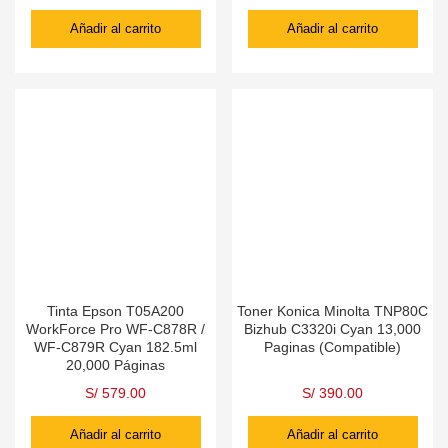
Añadir al carrito
Añadir al carrito
Tinta Epson T05A200
Toner Konica Minolta TNP80C
WorkForce Pro WF-C878R /
Bizhub C3320i Cyan 13,000
WF-C879R Cyan 182.5ml
Paginas (Compatible)
20,000 Páginas
S/
579.00
S/
390.00
Añadir al carrito
Añadir al carrito