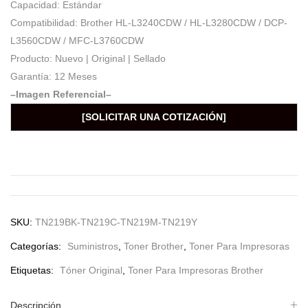
Capacidad: Estándar
Compatibilidad: Brother HL-L3240CDW / HL-L3280CDW / DCP-
L3560CDW / MFC-L3760CDW
Producto: Nuevo | Original | Sellado
Garantía: 12 Meses
–Imagen Referencial–
[SOLICITAR UNA COTIZACIÓN]
SKU:
TN219BK-TN219C-TN219M-TN219Y
Categorías:
Suministros
,
Toner Brother
,
Toner Para Impresoras
Etiquetas:
Tóner Original
,
Toner Para Impresoras Brother
Descripción