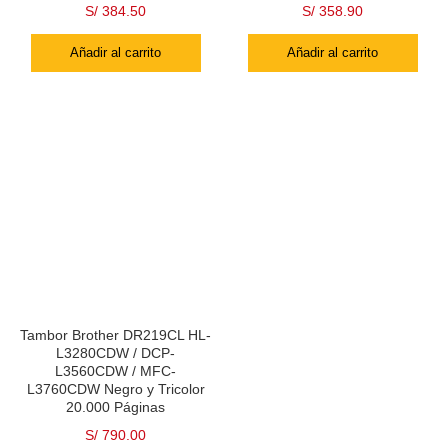
S/
384.50
S/
358.90
Añadir al carrito
Añadir al carrito
Tambor Brother DR219CL HL-
L3280CDW / DCP-
L3560CDW / MFC-
L3760CDW Negro y Tricolor
20.000 Páginas
S/
790.00