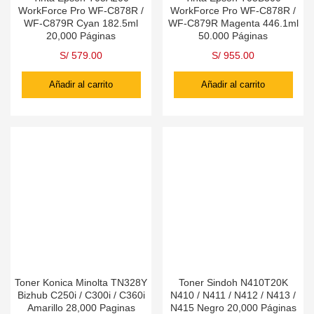
WorkForce Pro WF-C878R /
WorkForce Pro WF-C878R /
WF-C879R Cyan 182.5ml
WF-C879R Magenta 446.1ml
20,000 Páginas
50.000 Páginas
S/
579.00
S/
955.00
Añadir al carrito
Añadir al carrito
Toner Konica Minolta TN328Y
Toner Sindoh N410T20K
Bizhub C250i / C300i / C360i
N410 / N411 / N412 / N413 /
Amarillo 28,000 Paginas
N415 Negro 20,000 Páginas