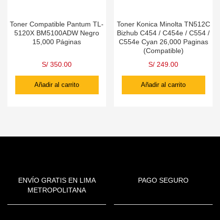
Toner Compatible Pantum TL-
Toner Konica Minolta TN512C
5120X BM5100ADW Negro
Bizhub C454 / C454e / C554 /
15,000 Páginas
C554e Cyan 26,000 Paginas
(Compatible)
S/
350.00
S/
249.00
Añadir al carrito
Añadir al carrito
ENVÍO GRATIS EN LIMA
PAGO SEGURO
METROPOLITANA