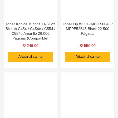
Toner Konica Minolta TN512Y
Toner Hp W9017MC E50045 /
Bizhub C454 / C454e / C554 /
MFPE52545 Black 22.500
C554e Amarillo 26,000
Páginas
Paginas (Compatible)
S/
249.00
S/
550.00
Añadir al carrito
Añadir al carrito