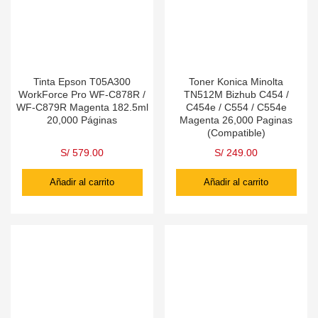
Tinta Epson T05A300
Toner Konica Minolta
WorkForce Pro WF-C878R /
TN512M Bizhub C454 /
WF-C879R Magenta 182.5ml
C454e / C554 / C554e
20,000 Páginas
Magenta 26,000 Paginas
(Compatible)
S/
579.00
S/
249.00
Añadir al carrito
Añadir al carrito