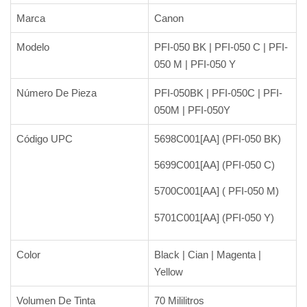
Marca
Canon
Modelo
PFI-050 BK | PFI-050 C | PFI-
050 M | PFI-050 Y
Número De Pieza
PFI-050BK | PFI-050C | PFI-
050M | PFI-050Y
Código UPC
5698C001[AA] (PFI-050 BK)
5699C001[AA] (PFI-050 C)
5700C001[AA] ( PFI-050 M)
5701C001[AA] (PFI-050 Y)
Color
Black | Cian | Magenta |
Yellow
Volumen De Tinta
70 Mililitros