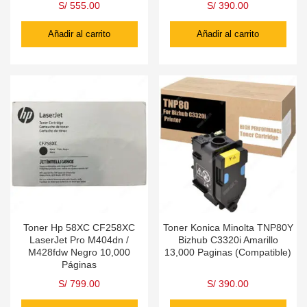
S/
555.00
S/
390.00
Añadir al carrito
Añadir al carrito
Toner Hp 58XC CF258XC
Toner Konica Minolta TNP80Y
LaserJet Pro M404dn /
Bizhub C3320i Amarillo
M428fdw Negro 10,000
13,000 Paginas (Compatible)
Páginas
S/
799.00
S/
390.00