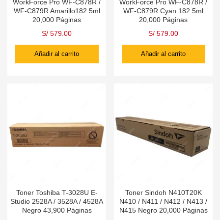
WorkForce Pro WF-C878R /
WorkForce Pro WF-C878R /
WF-C879R Amarillo182.5ml
WF-C879R Cyan 182.5ml
20,000 Páginas
20,000 Páginas
S/
579.00
S/
579.00
Añadir al carrito
Añadir al carrito
Toner Toshiba T-3028U E-
Toner Sindoh N410T20K
Studio 2528A / 3528A / 4528A
N410 / N411 / N412 / N413 /
Negro 43,900 Páginas
N415 Negro 20,000 Páginas