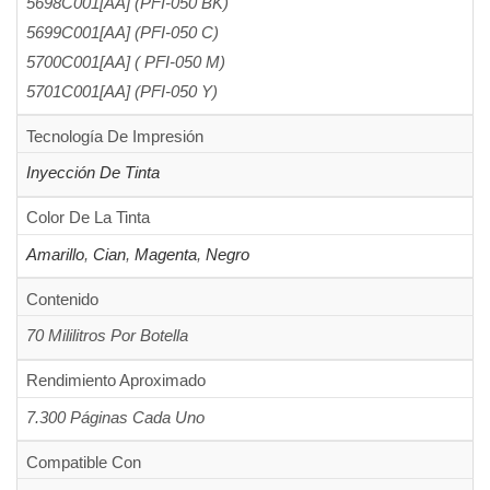
5698C001[AA] (PFI-050 BK)
5699C001[AA] (PFI-050 C)
5700C001[AA] ( PFI-050 M)
5701C001[AA] (PFI-050 Y)
Tecnología De Impresión
Inyección De Tinta
Color De La Tinta
Amarillo
,
Cian
,
Magenta
,
Negro
Contenido
70 Mililitros Por Botella
Rendimiento Aproximado
7.300 Páginas Cada Uno
Compatible Con