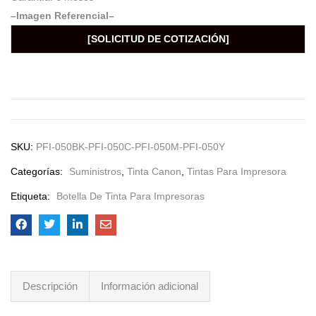
–Imagen Referencial–
[SOLICITUD DE COTIZACIÓN]
SKU:
PFI-050BK-PFI-050C-PFI-050M-PFI-050Y
Categorías:
Suministros
,
Tinta Canon
,
Tintas Para Impresora
Etiqueta:
Botella De Tinta Para Impresoras
Descripción
Información adicional