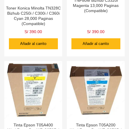
TNP80M Bizhub C3320i
Magenta 13,000 Paginas
Toner Konica Minolta TN328C
(Compatible)
Bizhub C250i / C300i / C360i
Cyan 28,000 Paginas
(Compatible)
S/
390.00
S/
390.00
Añadir al carrito
Añadir al carrito
Tinta Epson T05A400
Tinta Epson T05A200