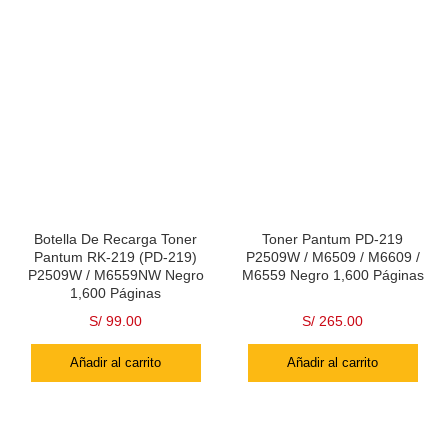
Botella De Recarga Toner
Toner Pantum PD-219
Pantum RK-219 (PD-219)
P2509W / M6509 / M6609 /
P2509W / M6559NW Negro
M6559 Negro 1,600 Páginas
1,600 Páginas
S/
99.00
S/
265.00
Añadir al carrito
Añadir al carrito