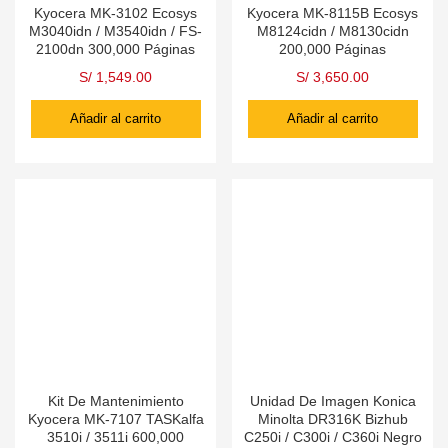
Kyocera MK-3102 Ecosys
Kyocera MK-8115B Ecosys
M3040idn / M3540idn / FS-
M8124cidn / M8130cidn
2100dn 300,000 Páginas
200,000 Páginas
S/
1,549.00
S/
3,650.00
Añadir al carrito
Añadir al carrito
Kit De Mantenimiento
Unidad De Imagen Konica
Kyocera MK-7107 TASKalfa
Minolta DR316K Bizhub
3510i / 3511i 600,000
C250i / C300i / C360i Negro