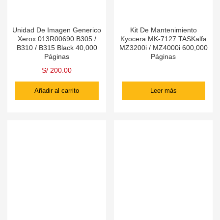
Unidad De Imagen Generico
Kit De Mantenimiento
Xerox 013R00690 B305 /
Kyocera MK-7127 TASKalfa
B310 / B315 Black 40,000
MZ3200i / MZ4000i 600,000
Páginas
Páginas
S/
200.00
Añadir al carrito
Leer más