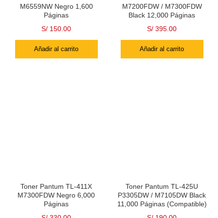
M6559NW Negro 1,600
M7200FDW / M7300FDW
Páginas
Black 12,000 Páginas
S/
150.00
S/
395.00
Añadir al carrito
Añadir al carrito
Toner Pantum TL-411X
Toner Pantum TL-425U
M7300FDW Negro 6,000
P3305DW / M7105DW Black
Páginas
11,000 Páginas (Compatible)
S/
330.00
S/
190.00