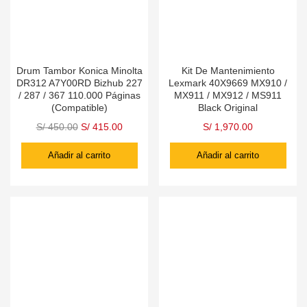
Drum Tambor Konica Minolta
Kit De Mantenimiento
DR312 A7Y00RD Bizhub 227
Lexmark 40X9669 MX910 /
/ 287 / 367 110.000 Páginas
MX911 / MX912 / MS911
(Compatible)
Black Original
S/
450.00
S/
415.00
S/
1,970.00
Añadir al carrito
Añadir al carrito