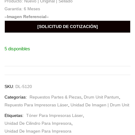
Producto: Nuevo | Original | Sellado
Garantía: 6 Meses
–Imagen Referencial–
[SOLICITUD DE COTIZACIÓN]
5 disponibles
SKU:
DL-5120
Categorías:
Repuestos Partes & Piezas
,
Drum Unit Pantum
,
Repuesto Para Impresoras Láser
,
Unidad De Imagen | Drum Unit
Etiquetas:
Tóner Para Impresoras Láser
,
Unidad De Cilindro Para Impresora
,
Unidad De Imagen Para Impresora