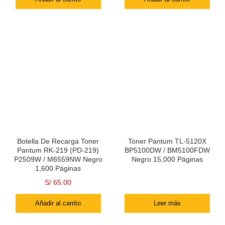
Botella De Recarga Toner
Toner Pantum TL-5120X
Pantum RK-219 (PD-219)
BP5100DW / BM5100FDW
P2509W / M6559NW Negro
Negro 15,000 Páginas
1,600 Páginas
S/
65.00
Añadir al carrito
Leer más