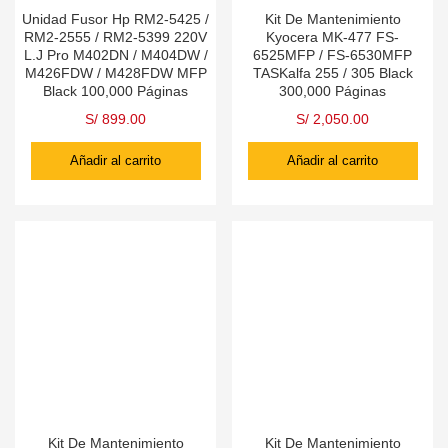
Unidad Fusor Hp RM2-5425 /
Kit De Mantenimiento
RM2-2555 / RM2-5399 220V
Kyocera MK-477 FS-
L.J Pro M402DN / M404DW /
6525MFP / FS-6530MFP
M426FDW / M428FDW MFP
TASKalfa 255 / 305 Black
Black 100,000 Páginas
300,000 Páginas
S/
899.00
S/
2,050.00
Añadir al carrito
Añadir al carrito
Kit De Mantenimiento
Kit De Mantenimiento