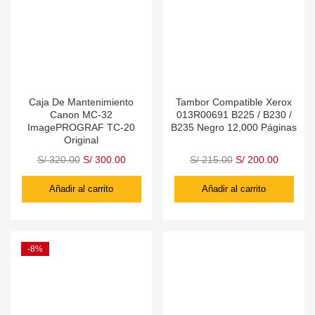
Caja De Mantenimiento
Tambor Compatible Xerox
Canon MC-32
013R00691 B225 / B230 /
ImagePROGRAF TC-20
B235 Negro 12,000 Páginas
Original
S/
320.00
S/
300.00
S/
215.00
S/
200.00
Añadir al carrito
Añadir al carrito
-8%