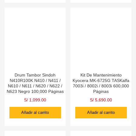
Drum Tambor Sindoh
Kit De Mantenimiento
N410R100K N410 / N411 /
Kyocera MK-6725G TASKalfa
N610 / N611 / N620 / N622 /
7003i / 8002i / 8003i 600,000
N623 Negro 100,000 Páginas
Páginas
S/
1,099.00
S/
5,690.00
Añadir al carrito
Añadir al carrito