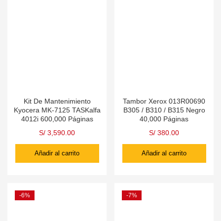
Kit De Mantenimiento
Tambor Xerox 013R00690
Kyocera MK-7125 TASKalfa
B305 / B310 / B315 Negro
4012i 600,000 Páginas
40,000 Páginas
S/
3,590.00
S/
380.00
Añadir al carrito
Añadir al carrito
-6%
-7%