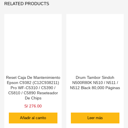
RELATED PRODUCTS
Reset Caja De Mantenimiento
Drum Tambor Sindoh
Epson C9382 (C12C938211)
N500R80K N510 / N511 /
Pro WF-C5310 / C5390 /
N512 Black 80,000 Páginas
C5810 / C5890 Reseteador
De Chips
S/
276.00
Añadir al carrito
Leer más