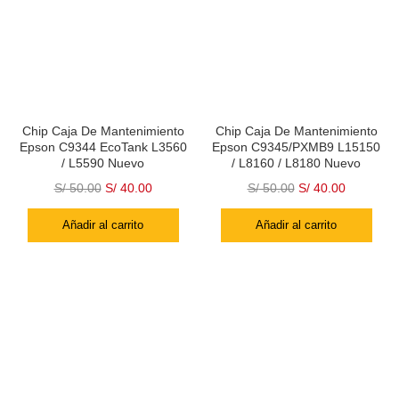
Chip Caja De Mantenimiento
Chip Caja De Mantenimiento
Epson C9344 EcoTank L3560
Epson C9345/PXMB9 L15150
/ L5590 Nuevo
/ L8160 / L8180 Nuevo
S/
50.00
S/
40.00
S/
50.00
S/
40.00
Añadir al carrito
Añadir al carrito