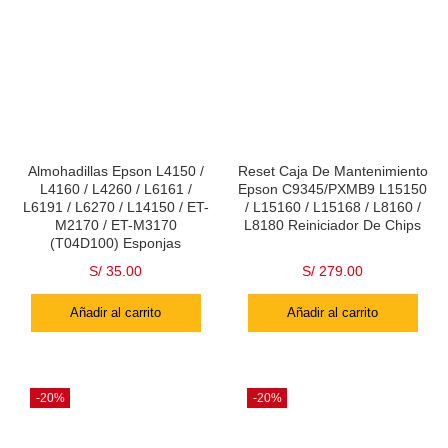
Almohadillas Epson L4150 /
Reset Caja De Mantenimiento
L4160 / L4260 / L6161 /
Epson C9345/PXMB9 L15150
L6191 / L6270 / L14150 / ET-
/ L15160 / L15168 / L8160 /
M2170 / ET-M3170
L8180 Reiniciador De Chips
(T04D100) Esponjas
S/
35.00
S/
279.00
Añadir al carrito
Añadir al carrito
-20%
-20%