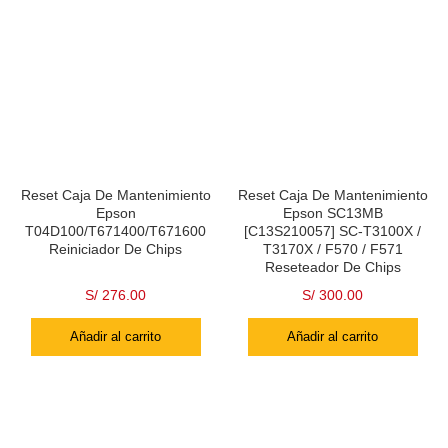
Reset Caja De Mantenimiento
Reset Caja De Mantenimiento
Epson
Epson SC13MB
T04D100/T671400/T671600
[C13S210057] SC-T3100X /
Reiniciador De Chips
T3170X / F570 / F571
Reseteador De Chips
S/
276.00
S/
300.00
Añadir al carrito
Añadir al carrito