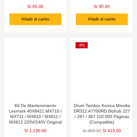
S/
85.00
S/
90.00
Añadir al carrito
Añadir al carrito
-8%
Kit De Mantenimiento
Drum Tambor Konica Minolta
Lexmark 40X8421 MX710 /
DR312 A7Y00RD Bizhub 227
MX711 / MX810 / MX811 /
/ 287 / 367 110.000 Páginas
MX812 220V/240V Original
(Compatible)
S/
1,190.00
S/
450.00
S/
415.00