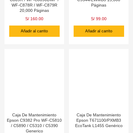
WF-C878R / WF-C879R
Páginas
20,000 Páginas
S/
160.00
S/
99.00
Añadir al carrito
Añadir al carrito
Caja De Mantenimiento
Caja De Mantenimiento
Epson C9382 Pro WF-C5810
Epson T671100/PXMB3
/ C5890 / C5310 / C5390
EcoTank L1455 Genérico
Generico