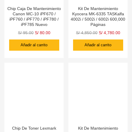
Chip Caja De Mantenimiento
Kit De Mantenimiento
Canon MC-10 iPF670 /
Kyocera MK-6335 TASKalfa
iPF760 / iPF770 / iPF780 /
4002i / 5002i / 6002i 600,000
iPF785 Nuevo
Páginas
S/
95.00
S/
80.00
S/
4,850.00
S/
4,780.00
Añadir al carrito
Añadir al carrito
Chip De Toner Lexmark
Kit De Mantenimiento