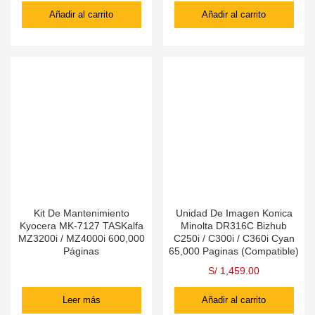
Añadir al carrito
Añadir al carrito
Kit De Mantenimiento
Unidad De Imagen Konica
Kyocera MK-7127 TASKalfa
Minolta DR316C Bizhub
MZ3200i / MZ4000i 600,000
C250i / C300i / C360i Cyan
Páginas
65,000 Paginas (Compatible)
S/
1,459.00
Leer más
Añadir al carrito