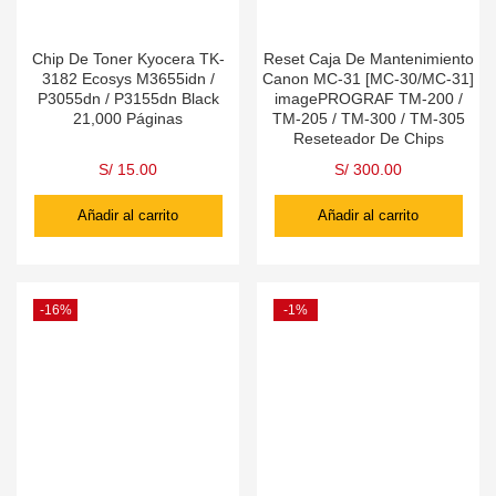
Chip De Toner Kyocera TK-
Reset Caja De Mantenimiento
3182 Ecosys M3655idn /
Canon MC-31 [MC-30/MC-31]
P3055dn / P3155dn Black
imagePROGRAF TM-200 /
21,000 Páginas
TM-205 / TM-300 / TM-305
Reseteador De Chips
S/
15.00
S/
300.00
Añadir al carrito
Añadir al carrito
-16%
-1%