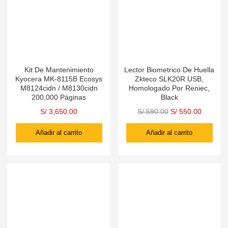
Kit De Mantenimiento
Lector Biometrico De Huella
Kyocera MK-8115B Ecosys
Zkteco SLK20R USB,
M8124cidn / M8130cidn
Homologado Por Reniec,
200,000 Páginas
Black
S/
3,650.00
S/
590.00
S/
550.00
Añadir al carrito
Añadir al carrito