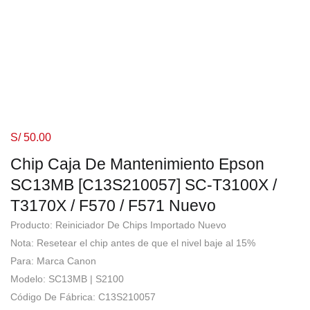
S/
50.00
Chip Caja De Mantenimiento Epson
SC13MB [C13S210057] SC-T3100X /
T3170X / F570 / F571 Nuevo
Producto: Reiniciador De Chips Importado Nuevo
Nota: Resetear el chip antes de que el nivel baje al 15%
Para: Marca Canon
Modelo: SC13MB | S2100
Código De Fábrica: C13S210057