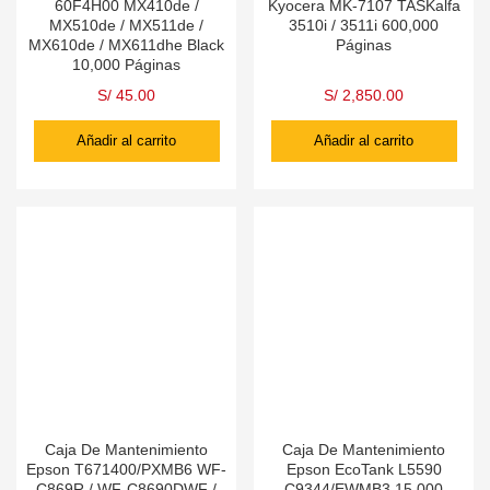
60F4H00 MX410de /
Kyocera MK-7107 TASKalfa
MX510de / MX511de /
3510i / 3511i 600,000
MX610de / MX611dhe Black
Páginas
10,000 Páginas
S/
45.00
S/
2,850.00
Añadir al carrito
Añadir al carrito
Caja De Mantenimiento
Caja De Mantenimiento
Epson T671400/PXMB6 WF-
Epson EcoTank L5590
C869R / WF-C8690DWF /
C9344/EWMB3 15,000