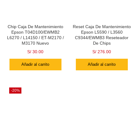
Chip Caja De Mantenimiento
Reset Caja De Mantenimiento
Epson T04D100/EWMB2
Epson L5590 / L3560
L6270 / L14150 / ET-M2170 /
C9344/EWMB3 Reseteador
M3170 Nuevo
De Chips
S/
30.00
S/
276.00
Añadir al carrito
Añadir al carrito
-20%