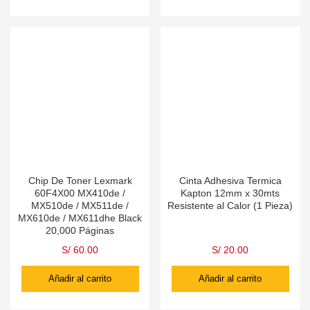
Chip De Toner Lexmark
Cinta Adhesiva Termica
60F4X00 MX410de /
Kapton 12mm x 30mts
MX510de / MX511de /
Resistente al Calor (1 Pieza)
MX610de / MX611dhe Black
20,000 Páginas
S/
60.00
S/
20.00
Añadir al carrito
Añadir al carrito