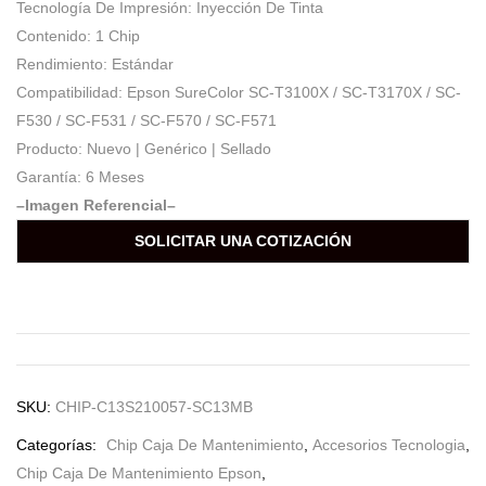
Tecnología De Impresión: Inyección De Tinta
Contenido: 1 Chip
Rendimiento: Estándar
Compatibilidad: Epson SureColor SC-T3100X / SC-T3170X / SC-
F530 / SC-F531 / SC-F570 / SC-F571
Producto: Nuevo | Genérico | Sellado
Garantía: 6 Meses
–Imagen Referencial–
SOLICITAR UNA COTIZACIÓN
SKU:
CHIP-C13S210057-SC13MB
Categorías:
Chip Caja De Mantenimiento
,
Accesorios Tecnologia
,
Chip Caja De Mantenimiento Epson
,